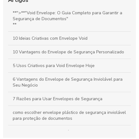
Como os Envelopes VOIDED de Segurança Garantem a
**">**"Void Envelope: O Guia Completo para Garantir a
Proteção de Documentos
Segurança de Documentos"
**
Como escolher o Envelope de Segurança para E-commerce
Personalizado
10 Ideias Criativas com Envelope Void
10 Vantagens do Envelope de Segurança Personalizado
5 Usos Criativos para Void Envelope Hoje
6 Vantagens do Envelope de Segurança Inviolável para
Seu Negócio
7 Razões para Usar Envelopes de Segurança
como escolher envelope plástico de segurança inviolável
para proteção de documentos
Como escolher Envelope plástico de segurança
personalizados com lacre para suas necessidades