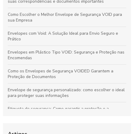
suas correspondências e documentos importantes
Como Escolher o Melhor Envelope de Segurança VOID para
sua Empresa
Envelopes com Void: A Solução Ideal para Envio Seguro e
Prático
Envelopes em Plástico Tipo VOID: Segurança e Proteção nas
Encomendas
Como os Envelopes de Segurança VOIDED Garantem a
Proteção de Documentos
Envelope de segurança personalizado: como escolher o ideal
para proteger suas informações
Etiqueta de segurança: Como garantir a proteção e a
conformidade em sua empresa
Envelope plástico de segurança adesivo como escolha ideal
para transporte
Artigos