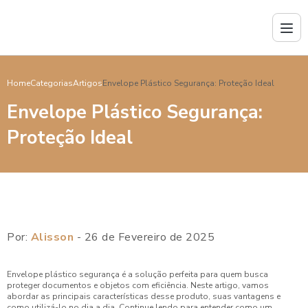
Home
Categorias
Artigos
Envelope Plástico Segurança: Proteção Ideal
Envelope Plástico Segurança:
Proteção Ideal
Por:
Alisson
- 26 de Fevereiro de 2025
Envelope plástico segurança é a solução perfeita para quem busca
proteger documentos e objetos com eficiência. Neste artigo, vamos
abordar as principais características desse produto, suas vantagens e
como utilizá-lo no dia a dia. Continue lendo para entender como um