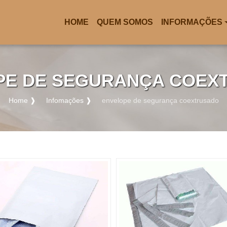
HOME
QUEM SOMOS
INFORMAÇÕES
(CURRENT)
PE DE SEGURANÇA COEX
Home ❱
Infomações ❱
envelope de segurança coextrusado