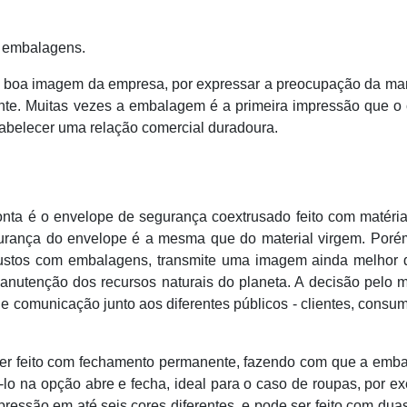
m embalagens.
 boa imagem da empresa, por expressar a preocupação da ma
ente. Muitas vezes a embalagem é a primeira impressão que o 
tabelecer uma relação comercial duradoura.
conta é o envelope de segurança coextrusado feito com matéri
egurança do envelope é a mesma que do material virgem. Por
 custos com embalagens, transmite uma imagem ainda melhor 
manutenção dos recursos naturais do planeta. A decisão pelo m
de comunicação junto aos diferentes públicos - clientes, consu
er feito com fechamento permanente, fazendo com que a emb
á-lo na opção abre e fecha, ideal para o caso de roupas, por e
essão em até seis cores diferentes, e pode ser feito com dua